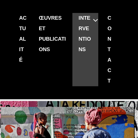
ALLER
AU
AC
ŒUVRES
INTE
C
CONTENU
TU
ET
RVE
O
AL
PUBLICATI
NTIO
N
IT
ONS
NS
T
É
A
C
T